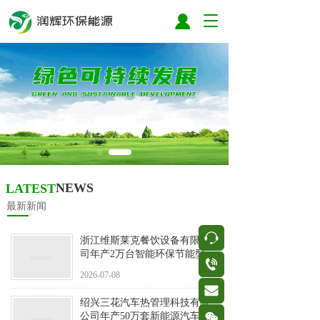
T
o
g
g
l
e
n
a
v
i
g
a
NEWS
LATEST
t
i
最新新闻
o
n
按钮
浙江维斯莱克餐饮设备有限公
司年产2万台智能环保节能型商
按钮
用冷柜
2026-07-08
按钮
绍兴三花汽车热管理科技有限
按钮
公司年产50万套新能源汽车热