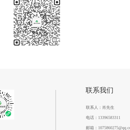
联系我们
联系人：肖先生
电话：13396583311
邮箱：1075860275@qq.c