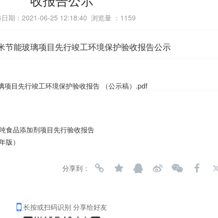
日期：2021-06-25 12:18:40 浏览量 ：
1159
方米节能玻璃项目先行竣工环境保护验收报告公示
项目先行竣工环境保护验收报告 （公示稿）.pdf
0吨食品添加剂项目先行验收报告
1年版）
分享到：
长按或扫码识别 分享给好友