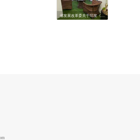
省发展改革委关于印发《关于进一步加强固定资产投资项目和区域节能审查管理的意见》的通知
om