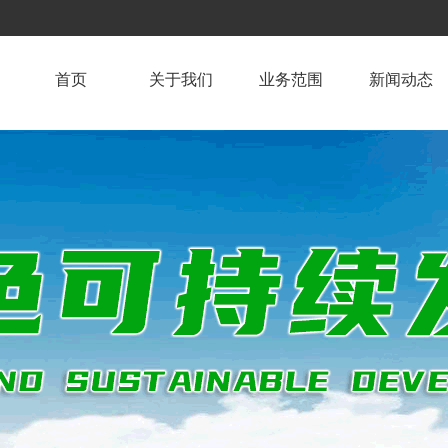
首页
关于我们
业务范围
新闻动态