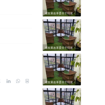
省发展改革委关于印发《关于进一步加强固定资产投资项目和区域节能审查管理的意见》的通知
省发展改革委关于印发《关于进一步加强固定资产投资项目和区域节能审查管理的意见》的通知
省发展改革委关于印发《关于进一步加强固定资产投资项目和区域节能审查管理的意见》的通知