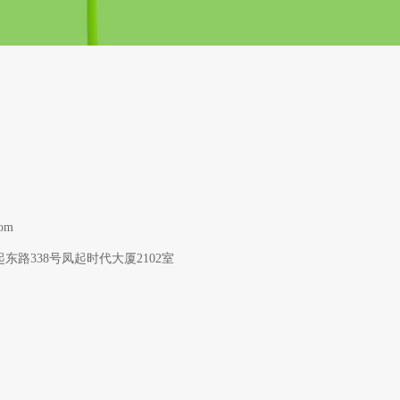
om
路338号凤起时代大厦2102室  