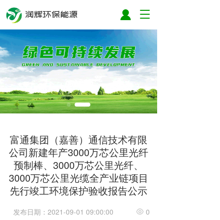
T
o
g
g
l
e
n
a
v
i
g
a
t
富通集团（嘉善）通信技术有限
i
公司新建年产3000万芯公里光纤
o
n
预制棒、3000万芯公里光纤、
3000万芯公里光缆全产业链项目
先行竣工环境保护验收报告公示
发布日期：2021-09-01 09:00:00
0