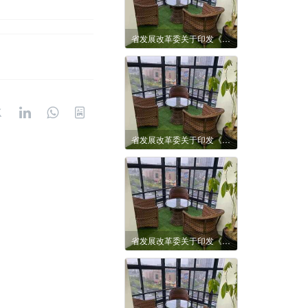
省发展改革委关于印发《关于进一步加强固定资产投资项目和区域节能审查管理的意见》的通知
省发展改革委关于印发《关于进一步加强固定资产投资项目和区域节能审查管理的意见》的通知
省发展改革委关于印发《关于进一步加强固定资产投资项目和区域节能审查管理的意见》的通知