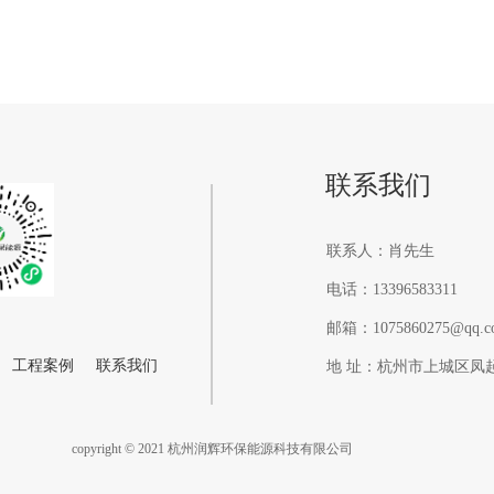
联系我们
联系人：肖先生
电话：13396583311
邮箱：1075860275@qq.c
工程案例
联系我们
地 址：杭州市上城区凤起东
copyright © 2021 杭州润辉环保能源科技有限公司