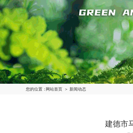
您的位置：
网站首页
＞ 新闻动态
建德市