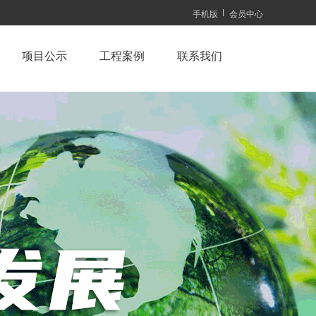
手机版
会员中心
项目公示
工程案例
联系我们