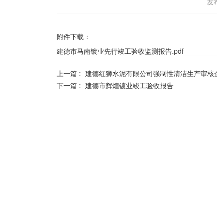
发布
附件下载：
建德市马南镀业先行竣工验收监测报告.pdf
上一篇 :
建德红狮水泥有限公司强制性清洁生产审核
下一篇 :
建德市辉煌镀业竣工验收报告