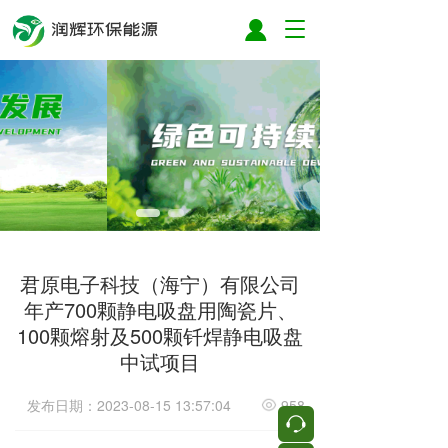
T
o
g
g
l
e
n
a
v
i
g
a
t
君原电子科技（海宁）有限公司
i
年产700颗静电吸盘用陶瓷片、
o
n
100颗熔射及500颗钎焊静电吸盘
中试项目
发布日期：2023-08-15 13:57:04
958
按钮