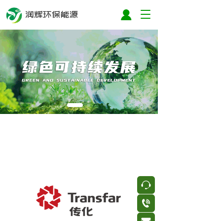
T
o
g
g
l
e
n
a
v
i
g
a
t
i
o
n
按钮
按钮