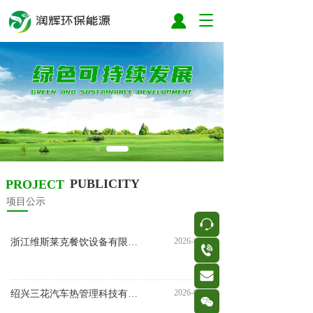
T
o
g
g
l
e
n
a
v
i
g
a
PUBLICITY
PROJECT
t
i
项目公示
o
按钮
n
2026-07-08
浙江维斯莱克餐饮设备有限公司年产2万台智能环保节能型商用冷柜
按钮
按钮
2026-05-29
绍兴三花汽车热管理科技有限公司年产50万套新能源汽车热管理集成模块项目环评公示
按钮