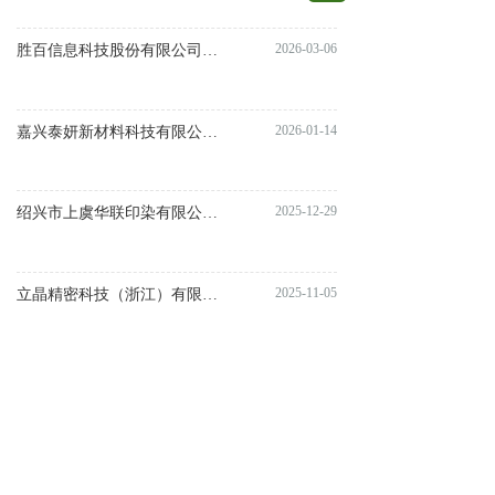
2026-03-06
胜百信息科技股份有限公司年产2000万套智慧物联电子价签项目公示
2026-01-14
嘉兴泰妍新材料科技有限公司年产100万个半导体配件、200万个半导体及光电用密封圈建设项目公示
2025-12-29
绍兴市上虞华联印染有限公司原年产800万米数码印花技术改造建设项目公示
2025-11-05
立晶精密科技（浙江）有限公司新建年产隐形眼镜7200万片生产项目
2025-10-15
绍兴盛杰门业有限公司年产5万扇门及50万平方米PET膜技改项目公示
2025-09-08
浙江胜百信息科技股份有限公司年新增200万套低功耗电子价签项目环评公示