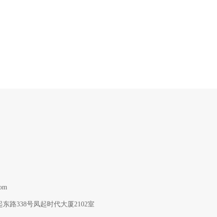
om
路338号凤起时代大厦2102室  