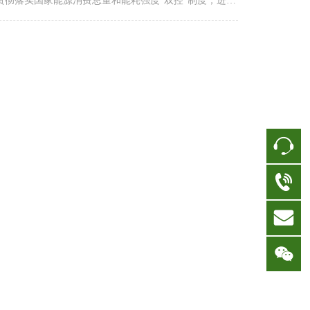
贯彻落实国家能源消费总量和能耗强度“双控”制度，进一
加强固定资产投资项目和区域节能审查管理（以下简
“节能审查”），提高能源利用效率，根据《中华人民共和
节约能源法》《浙江省实施<中华人民共和国节约能源法
办法》《固定资产投资项目节能审查办法》（国家发展改
委令第44号）《浙江省人民政府办公厅关于全面推行“区
能评+区块能耗标准”改革的指导意见》（浙政办发
2017〕61号）等有关规定，现提出如下意见。