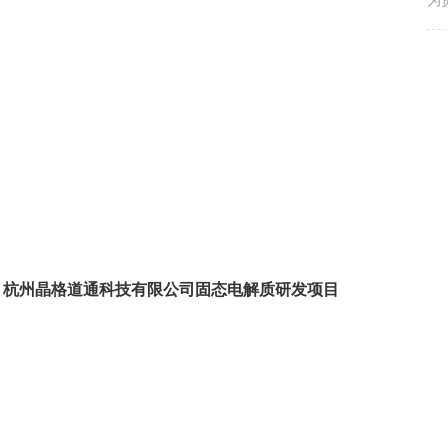
为
步
称
国
>
革
域
〔
杭州晶格道通科技有限公司固态电解质研发项目