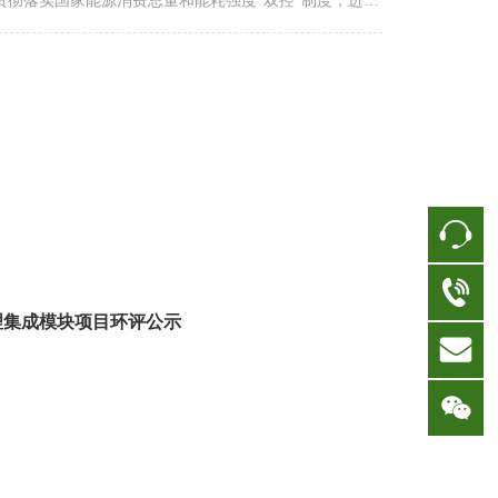
贯彻落实国家能源消费总量和能耗强度“双控”制度，进一
加强固定资产投资项目和区域节能审查管理（以下简
“节能审查”），提高能源利用效率，根据《中华人民共和
节约能源法》《浙江省实施<中华人民共和国节约能源法
办法》《固定资产投资项目节能审查办法》（国家发展改
委令第44号）《浙江省人民政府办公厅关于全面推行“区
能评+区块能耗标准”改革的指导意见》（浙政办发
2017〕61号）等有关规定，现提出如下意见。
理集成模块项目环评公示