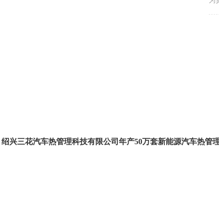
为
步
称
国
>
革
域
〔
绍兴三花汽车热管理科技有限公司年产50万套新能源汽车热管