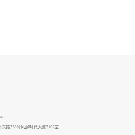
om
路338号凤起时代大厦2102室  