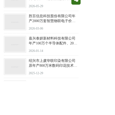
管理集成模块项目环评公示
2026-05-29
胜百信息科技股份有限公司年
产2000万套智慧物联电子价签
项目公示
2026-03-06
嘉兴泰妍新材料科技有限公司
年产100万个半导体配件、200
万个半导体及光电用密封圈建
2026-01-14
设项目公示
绍兴市上虞华联印染有限公司
原年产800万米数码印花技术改
造建设项目公示
2025-12-29
立晶精密科技（浙江）有限公
司新建年产隐形眼镜7200万片
生产项目
2025-11-05
绍兴盛杰门业有限公司年产5万
扇门及50万平方米PET膜技改