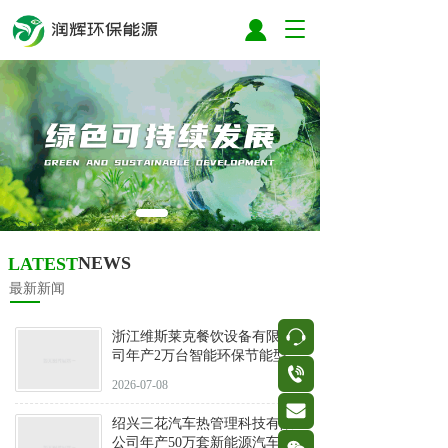
T
o
g
g
l
e
n
a
v
i
g
a
NEWS
LATEST
t
i
最新新闻
o
n
按钮
浙江维斯莱克餐饮设备有限公
司年产2万台智能环保节能型商
按钮
用冷柜
2026-07-08
按钮
绍兴三花汽车热管理科技有限
公司年产50万套新能源汽车热
按钮